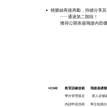
桃樂絲再接再勵，持續分享其專
----通過第二階段！
獲得公開表揚飛捷內部
HOME
教育訓練規範
飛捷基礎概
學分管理規定
新人必修
內訓申請流程
單位知識分