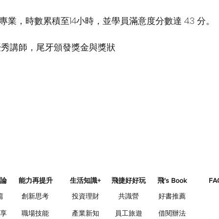
業，時數累積至14小時，並學員滿意度分數達 4.3 分。
優秀講師，尾牙頒發獎金與獎狀
論
能力再提升
生活知識+
飛捷好好玩
飛's Book
FA
篇
創新思考
投資理財
共識營
好書推薦
享
職場技能
產業新知
員工旅遊
借閱辦法