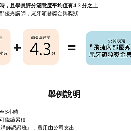
時，且學員評分滿意度平均值有4.3 分之上
部優秀講師，尾牙頒發獎金與獎狀
+
=
舉例說明
至8小時
數可繼續累積
部講師認證班』，費用由公司支出。