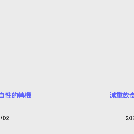
自性的轉機
減重飲
/02
20