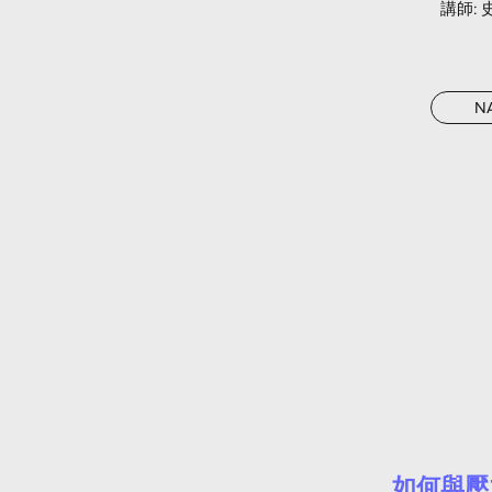
​講師:
N
如何與壓