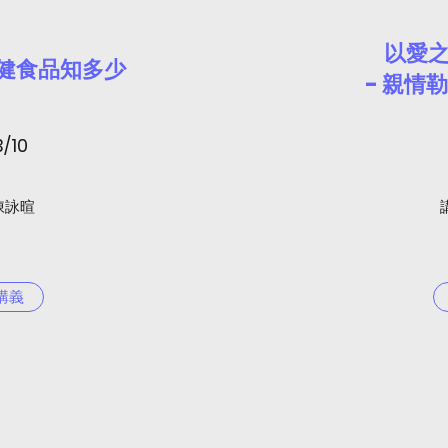
以愛
保健食品知多少
- 親情
/10
 陳詠暄
講義