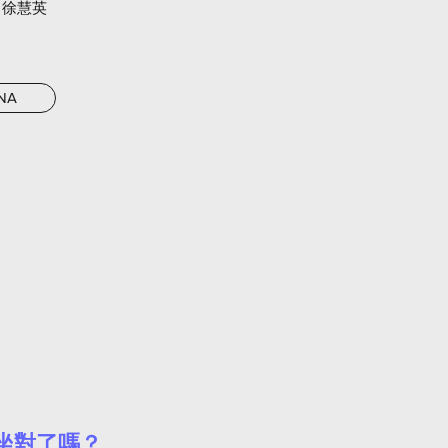
: 徐慧英
NA
坐對了嗎？