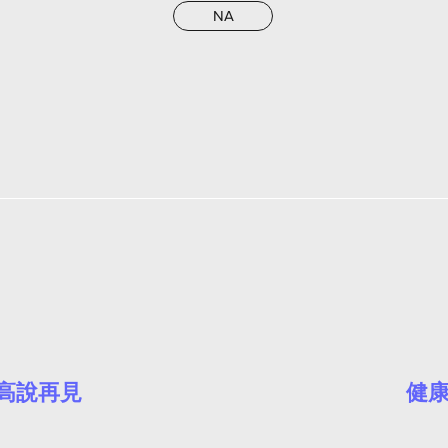
NA
高說再見
​健