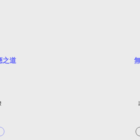
應之道
​
8
澄