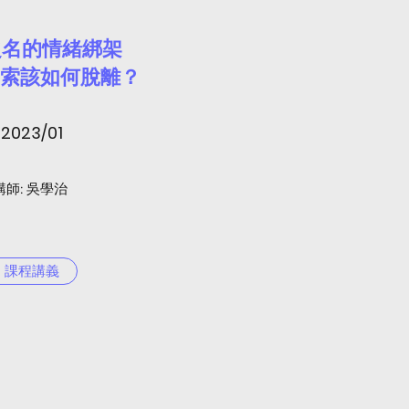
之名的情緒綁架
勒索該如何脫離？
2023/01
​講師: 吳學治
課程講義