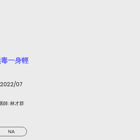
無毒一身輕
2022/07
​講師: 林才群
NA