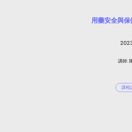
​用藥安全與
2023
​講師:
課程