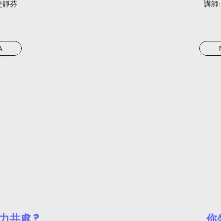
 史靜芬
​講師
A
力共處 ?
你