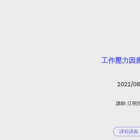
​工作壓力因
2022/0
​講師: 江明
課程講義